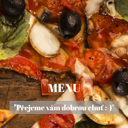
MENU
"P
řejeme vám dobrou chuť :-)"